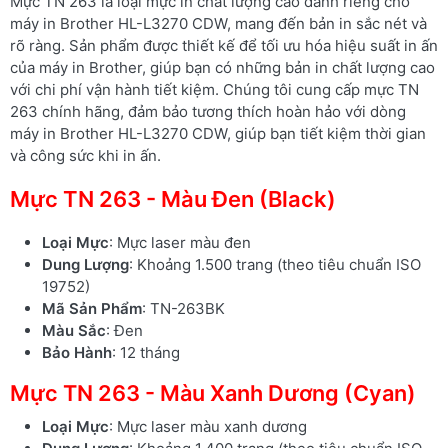
Mực TN 263 là loại mực in chất lượng cao dành riêng cho
máy in Brother HL-L3270 CDW, mang đến bản in sắc nét và
rõ ràng. Sản phẩm được thiết kế để tối ưu hóa hiệu suất in ấn
của máy in Brother, giúp bạn có những bản in chất lượng cao
với chi phí vận hành tiết kiệm. Chúng tôi cung cấp mực TN
263 chính hãng, đảm bảo tương thích hoàn hảo với dòng
máy in Brother HL-L3270 CDW, giúp bạn tiết kiệm thời gian
và công sức khi in ấn.
Mực TN 263 - Màu Đen (Black)
Loại Mực
: Mực laser màu đen
Dung Lượng
: Khoảng 1.500 trang (theo tiêu chuẩn ISO
19752)
Mã Sản Phẩm
: TN-263BK
Màu Sắc
: Đen
Bảo Hành
: 12 tháng
Mực TN 263 - Màu Xanh Dương (Cyan)
Loại Mực
: Mực laser màu xanh dương