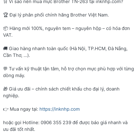
🛒 Vì sao nên mua mực Brother TN-263 tại inknhp.com?
🏆 Đại lý phân phối chính hãng Brother Việt Nam.
📦 Hàng mới 100%, nguyên tem – nguyên hộp – có hóa đơn
VAT.
🚚 Giao hàng nhanh toàn quốc (Hà Nội, TP.HCM, Đà Nẵng,
Cần Thơ, …).
💬 Tư vấn kỹ thuật tận tâm, hỗ trợ chọn mực phù hợp với từng
dòng máy.
🎁 Giá ưu đãi – chính sách chiết khấu cho đại lý, doanh
nghiệp.
👉 Mua ngay tại:
https://inknhp.com
hoặc gọi Hotline: 0906 355 239 để được báo giá nhanh và
ưu đãi tốt nhất.