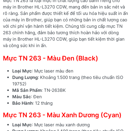
Mực TN 263 là loại mực in chất lượng cao dành riêng cho
máy in Brother HL-L3270 CDW, mang đến bản in sắc nét và
rõ ràng. Sản phẩm được thiết kế để tối ưu hóa hiệu suất in ấn
của máy in Brother, giúp bạn có những bản in chất lượng cao
với chi phí vận hành tiết kiệm. Chúng tôi cung cấp mực TN
263 chính hãng, đảm bảo tương thích hoàn hảo với dòng
máy in Brother HL-L3270 CDW, giúp bạn tiết kiệm thời gian
và công sức khi in ấn.
Mực TN 263 - Màu Đen (Black)
Loại Mực
: Mực laser màu đen
Dung Lượng
: Khoảng 1.500 trang (theo tiêu chuẩn ISO
19752)
Mã Sản Phẩm
: TN-263BK
Màu Sắc
: Đen
Bảo Hành
: 12 tháng
Mực TN 263 - Màu Xanh Dương (Cyan)
Loại Mực
: Mực laser màu xanh dương