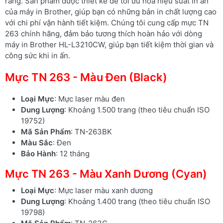
ràng. Sản phẩm được thiết kế để tối ưu hóa hiệu suất in ấn
của máy in Brother, giúp bạn có những bản in chất lượng cao
với chi phí vận hành tiết kiệm. Chúng tôi cung cấp mực TN
263 chính hãng, đảm bảo tương thích hoàn hảo với dòng
máy in Brother HL-L3210CW, giúp bạn tiết kiệm thời gian và
công sức khi in ấn.
Mực TN 263 - Màu Đen (Black)
Loại Mực
: Mực laser màu đen
Dung Lượng
: Khoảng 1.500 trang (theo tiêu chuẩn ISO
19752)
Mã Sản Phẩm
: TN-263BK
Màu Sắc
: Đen
Bảo Hành
: 12 tháng
Mực TN 263 - Màu Xanh Dương (Cyan)
Loại Mực
: Mực laser màu xanh dương
Dung Lượng
: Khoảng 1.400 trang (theo tiêu chuẩn ISO
19798)