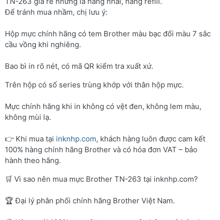
TN-263 giá rẻ nhưng là hàng nhái, hàng refill.
Để tránh mua nhầm, chị lưu ý:
Hộp mực chính hãng có tem Brother màu bạc đổi màu 7 sắc
cầu vồng khi nghiêng.
Bao bì in rõ nét, có mã QR kiểm tra xuất xứ.
Trên hộp có số series trùng khớp với thân hộp mực.
Mực chính hãng khi in không có vệt đen, không lem màu,
không mùi lạ.
👉 Khi mua tại
inknhp.com
, khách hàng luôn được cam kết
100% hàng chính hãng Brother và có hóa đơn VAT – bảo
hành theo hãng.
🛒 Vì sao nên mua mực Brother TN-263 tại inknhp.com?
🏆 Đại lý phân phối chính hãng Brother Việt Nam.