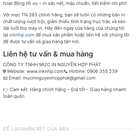
hoạt động tối ưu – in sắc nét, màu chuẩn, tiết kiệm chi phí!
Với mực TN 263 chính hãng, bạn sẽ luôn có những bản in
chất lượng vượt trội, giảm thiểu tình trạng trục trặc và kéo
dài tuổi thọ máy in. Hãy đến ngay cửa hàng của chúng tôi
tại
inknhp.com
để mua sản phẩm hoặc liên hệ với chúng tôi
để được tư vấn và giao hàng tận nơi.
Liên hệ tư vấn & mua hàng
CÔNG TY TNHH MỰC IN NGUYỄN HỢP PHÁT
🌐 Website:
www.inknhp.com
📞 Hotline: 0906 355 239
📧 Email:
mucinnguyenhopphat@gmail.com
👉 Cam kết: Hàng chính hãng – Giá tốt – Giao hàng nhanh
toàn quốc.
ĐỂ LẠI NHẬN XÉT CỦA BẠN