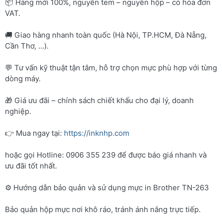
📦 Hàng mới 100%, nguyên tem – nguyên hộp – có hóa đơn
VAT.
🚚 Giao hàng nhanh toàn quốc (Hà Nội, TP.HCM, Đà Nẵng,
Cần Thơ, …).
💬 Tư vấn kỹ thuật tận tâm, hỗ trợ chọn mực phù hợp với từng
dòng máy.
🎁 Giá ưu đãi – chính sách chiết khấu cho đại lý, doanh
nghiệp.
👉 Mua ngay tại:
https://inknhp.com
hoặc gọi Hotline: 0906 355 239 để được báo giá nhanh và
ưu đãi tốt nhất.
⚙️ Hướng dẫn bảo quản và sử dụng mực in Brother TN-263
Bảo quản hộp mực nơi khô ráo, tránh ánh nắng trực tiếp.