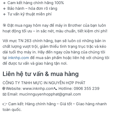
🔹 Cam kết hàng chính hãng 100%
🔹 Bảo hành – hóa đơn rõ ràng
🔹 Tư vấn kỹ thuật miễn phí
🎯 Đặt mua ngay hôm nay để máy in Brother của bạn luôn
hoạt động tối ưu – in sắc nét, màu chuẩn, tiết kiệm chi phí!
Với mực TN 263 chính hãng, bạn sẽ luôn có những bản in
chất lượng vượt trội, giảm thiểu tình trạng trục trặc và kéo
dài tuổi thọ máy in. Hãy đến ngay cửa hàng của chúng tôi
tại
inknhp.com
để mua sản phẩm hoặc liên hệ với chúng tôi
để được tư vấn và giao hàng tận nơi.
Liên hệ tư vấn & mua hàng
CÔNG TY TNHH MỰC IN NGUYỄN HỢP PHÁT
🌐 Website:
www.inknhp.com
📞 Hotline: 0906 355 239
📧 Email:
mucinnguyenhopphat@gmail.com
👉 Cam kết: Hàng chính hãng – Giá tốt – Giao hàng nhanh
toàn quốc.