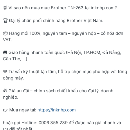
🛒 Vì sao nên mua mực Brother TN-263 tại inknhp.com?
🏆 Đại lý phân phối chính hãng Brother Việt Nam.
📦 Hàng mới 100%, nguyên tem – nguyên hộp – có hóa đơn
VAT.
🚚 Giao hàng nhanh toàn quốc (Hà Nội, TP.HCM, Đà Nẵng,
Cần Thơ, …).
💬 Tư vấn kỹ thuật tận tâm, hỗ trợ chọn mực phù hợp với từng
dòng máy.
🎁 Giá ưu đãi – chính sách chiết khấu cho đại lý, doanh
nghiệp.
👉 Mua ngay tại:
https://inknhp.com
hoặc gọi Hotline: 0906 355 239 để được báo giá nhanh và
ưu đãi tốt nhất.