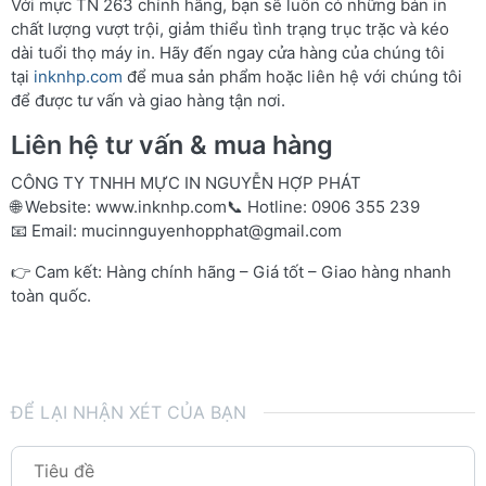
Với mực TN 263 chính hãng, bạn sẽ luôn có những bản in
chất lượng vượt trội, giảm thiểu tình trạng trục trặc và kéo
dài tuổi thọ máy in. Hãy đến ngay cửa hàng của chúng tôi
tại
inknhp.com
để mua sản phẩm hoặc liên hệ với chúng tôi
để được tư vấn và giao hàng tận nơi.
Liên hệ tư vấn & mua hàng
CÔNG TY TNHH MỰC IN NGUYỄN HỢP PHÁT
🌐 Website:
www.inknhp.com
📞 Hotline: 0906 355 239
📧 Email:
mucinnguyenhopphat@gmail.com
👉 Cam kết: Hàng chính hãng – Giá tốt – Giao hàng nhanh
toàn quốc.
ĐỂ LẠI NHẬN XÉT CỦA BẠN