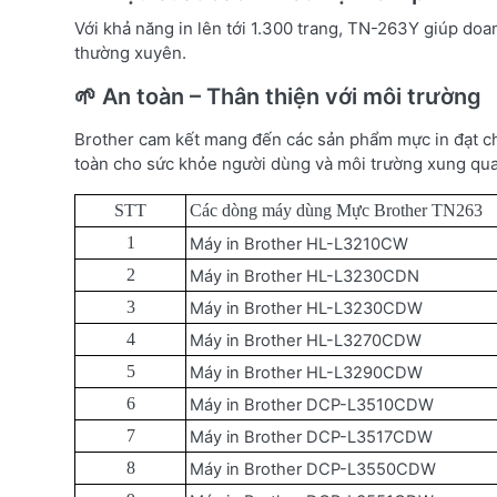
Với khả năng in lên tới 1.300 trang, TN-263Y giúp doa
thường xuyên.
🌱 An toàn – Thân thiện với môi trường
Brother cam kết mang đến các sản phẩm mực in đạt ch
toàn cho sức khỏe người dùng và môi trường xung qu
STT
Các dòng máy dùng Mực Brother TN263
1
Máy in Brother HL-L3210CW
2
Máy in Brother HL-L3230CDN
3
Máy in Brother HL-L3230CDW
4
Máy in Brother HL-L3270CDW
5
Máy in Brother HL-L3290CDW
6
Máy in Brother DCP-L3510CDW
7
Máy in Brother DCP-L3517CDW
8
Máy in Brother DCP-L3550CDW