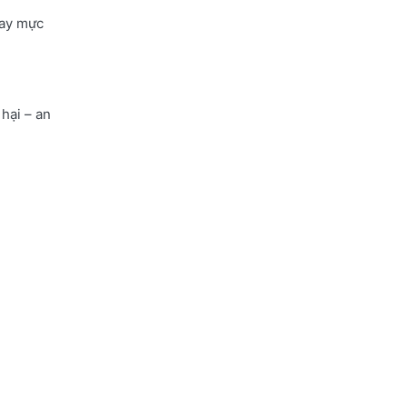
hay mực
hại – an