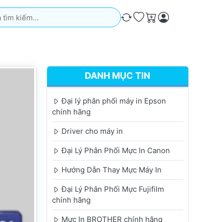
iếm. Kết quả sẽ tự động xuất hiện khi bạn nhập. Nhấn phím Ente
So sánh
Ưa thích
Giỏ hàng
DANH MỤC TIN
Đại lý phân phối máy in Epson
chính hãng
Driver cho máy in
Đại Lý Phân Phối Mực In Canon
Hướng Dẫn Thay Mực Máy In
Đại Lý Phân Phối Mực Fujifilm
chính hãng
Mực In BROTHER chính hãng