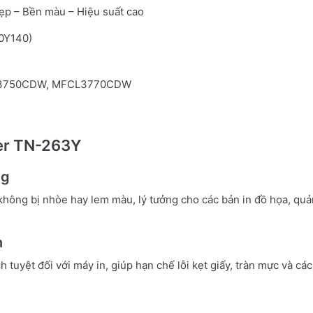
ẹp – Bền màu – Hiệu suất cao
0Y140)
L3750CDW, MFCL3770CDW
her TN-263Y
ng
hông bị nhòe hay lem màu, lý tưởng cho các bản in đồ họa, quả
n
tuyệt đối với máy in, giúp hạn chế lỗi kẹt giấy, tràn mực và cá