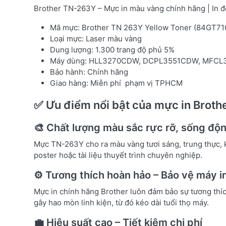
Brother TN-263Y – Mực in màu vàng chính hãng | In đ
Mã mực: Brother TN 263Y Yellow Toner (84GT71
Loại mực: Laser màu vàng
Dung lượng: 1.300 trang độ phủ 5%
Máy dùng: HLL3270CDW, DCPL3551CDW, MFC
Bảo hành: Chính hãng
Giao hàng: Miễn phí phạm vị TPHCM
✅ Ưu điểm nổi bật của mực in Brot
🎨 Chất lượng màu sắc rực rỡ, sống độ
Mực TN-263Y cho ra màu vàng tươi sáng, trung thực, k
poster hoặc tài liệu thuyết trình chuyên nghiệp.
⚙️ Tương thích hoàn hảo – Bảo vệ máy i
Mực in chính hãng Brother luôn đảm bảo sự tương thích 
gây hao mòn linh kiện, từ đó kéo dài tuổi thọ máy.
💼 Hiệu suất cao – Tiết kiệm chi phí